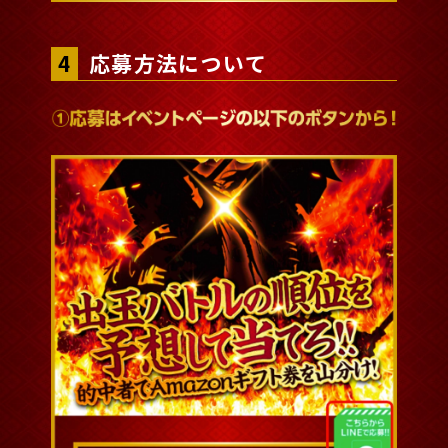
4
応募⽅法について