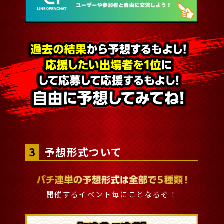
3
予想形式ついて
開催するイベント毎にことなるぞ！