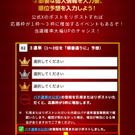
公式Xのポストをリポストすれば
応募枠が１枠〜３枠に増加するイベントもあるぞ！
当選確率大幅UPのチャンス！