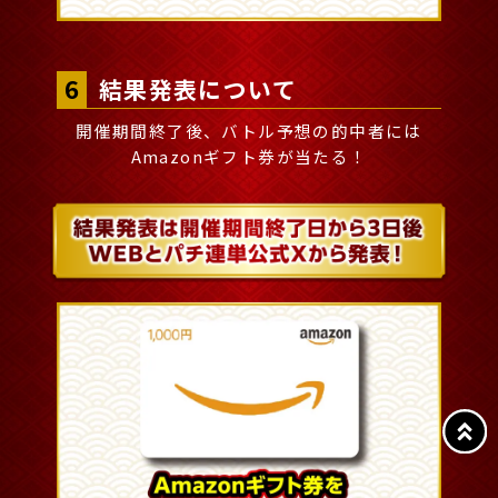
6
結果発表について
開催期間終了後、バトル予想の的中者には
Amazonギフト券が当たる！