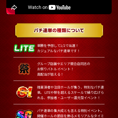
単勝を予想して1/2で当選！
カジュアルなパチ連単です！
グループ店舗やエリア競合店同志の
お祭りバトルイベント！
高配当が狙える！
強豪演者や注目ホールが集う、特別なパチ連
単。 LITEや祭を超えるスケールで繰り広げら
れる、参加者・ユーザー還元型イベント！
パチ連単の集大成とも言える特別イベント。
開催ホールの節目を飾るメモリアルなタイミ