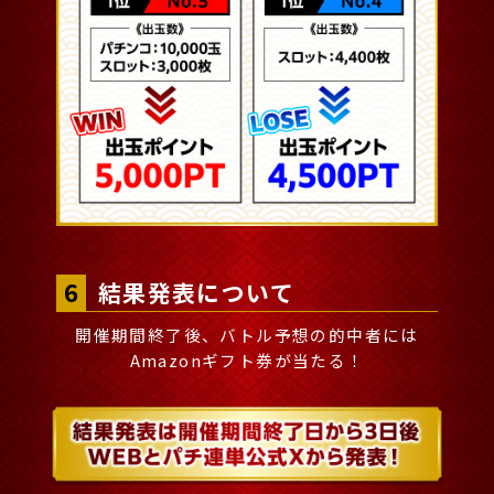
6
結果発表について
開催期間終了後、バトル予想の的中者には
Amazonギフト券が当たる！