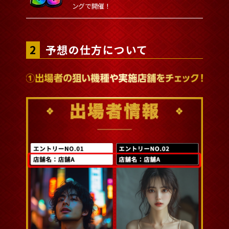
ングで開催！
2
予想の仕⽅について