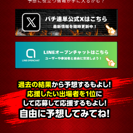
予想に役立つ情報が手に入るかも？