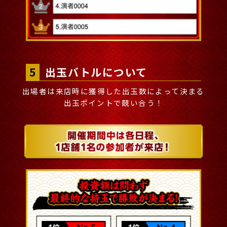
5
出⽟バトルについて
出場者は来店時に獲得した出⽟数によって決まる
出⽟ポイントで競い合う！