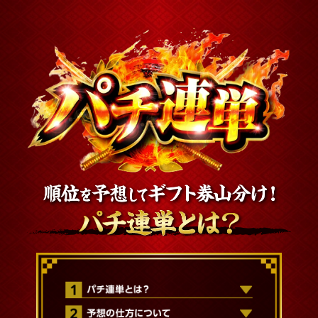
1 パチ連単
2 予想の仕
3 予想形式
4 応募⽅法