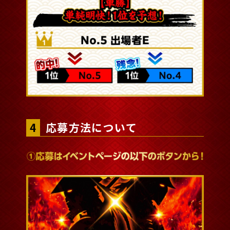
4
応募⽅法について