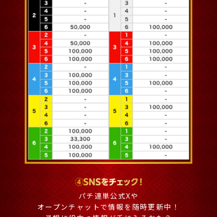
パチ連単公式Xや
オープンチャットで情報を随時更新中！