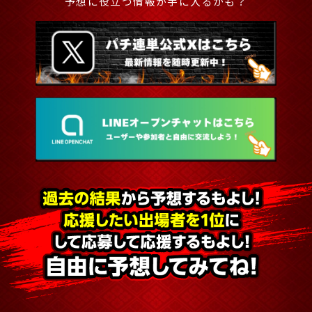
予想に役立つ情報が手に入るかも？