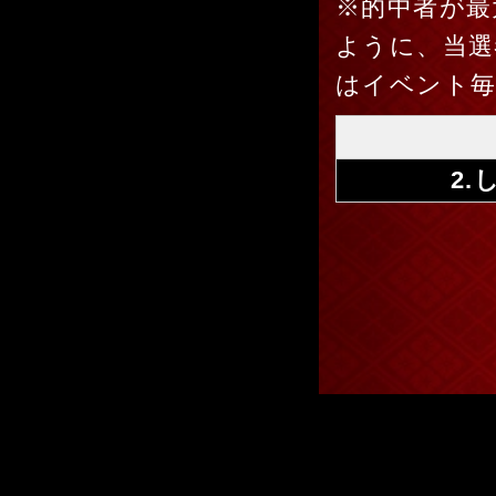
※的中者が最
ように、当選
はイベント
2