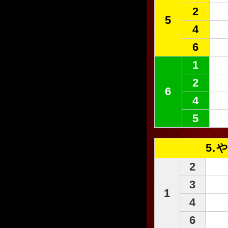
2
5
4
6
1
2
6
4
5
5.
2
3
1
4
6