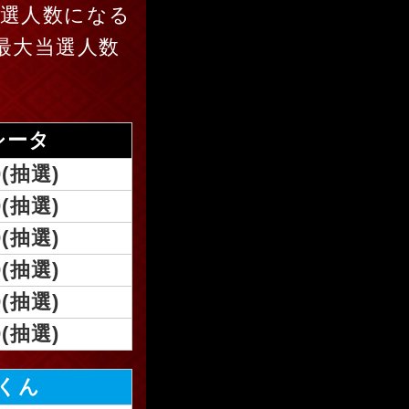
当選人数になる
最大当選人数
シータ
0(抽選)
0(抽選)
0(抽選)
0(抽選)
0(抽選)
0(抽選)
かくん