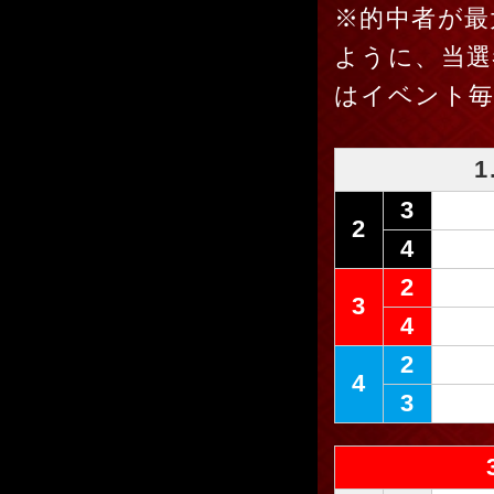
※的中者が最
ように、当選
はイベント
3
2
4
2
3
4
2
4
3