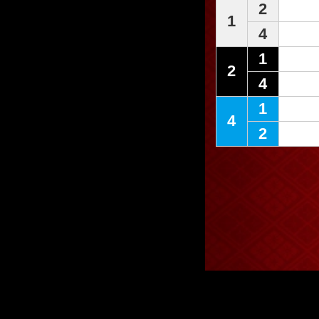
2
1
4
1
2
4
1
4
2