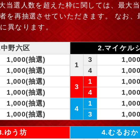
大当選人数を超えた枠に関しては、最大
者を再抽選させていただきます。 なお、
毎に異なります。
1.中野六区
2.マイケル
1,000(抽選)
3
1,00
1
1,000(抽選)
4
1,00
1,000(抽選)
1
1,00
3
1,000(抽選)
4
1,00
1,000(抽選)
1
1,00
4
1,000(抽選)
3
1,00
3.ゆう坊
4.むるお