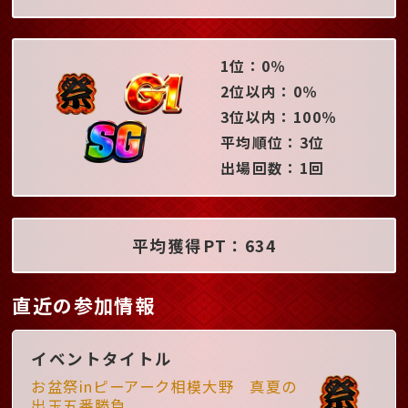
1位：0％
2位以内：0％
3位以内：100％
平均順位：3位
出場回数：1回
平均獲得PT：634
直近の参加情報
イベントタイトル
お盆祭inピーアーク相模大野 真夏の
出玉五番勝負