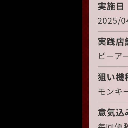
実施日
2025/0
実践店
ピーア
狙い機
モンキー
意気込
毎回優