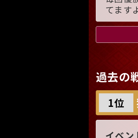
てます
過去の
1位
イベン