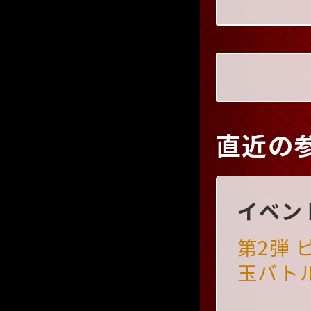
直近の
イベン
第2弾
玉バト