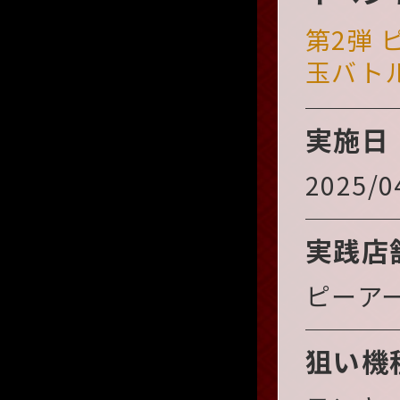
第2弾
玉バト
実施日
2025/0
実践店
ピーア
狙い機