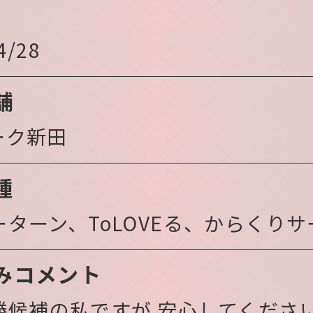
4/28
舗
ーク新田
種
ターン、ToLOVEる、からくり
みコメント
勝候補の私ですが 安心してくださ