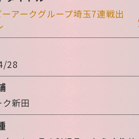
 ピーアークグループ埼玉7連戦出
ル
4/28
舗
ーク新田
種