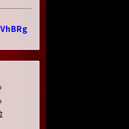
tkVhBRg
％
％
位