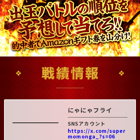
にゃにゃフライ
SNSアカウント
https://x.com/super
momonga_?s=06