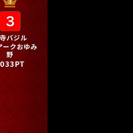
寺バジル
アークおゆみ
野
1033PT