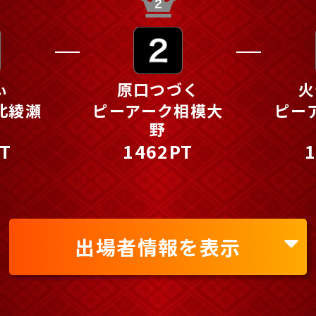
ぃ
原口つづく
火
北綾瀬
ピーアーク相模大
ピー
野
T
1462PT
出場者情報を表示