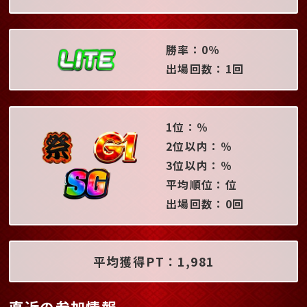
勝率：0％
出場回数：1回
1位：％
2位以内：％
3位以内：％
平均順位：位
出場回数：0回
平均獲得PT：1,981
直近の参加情報