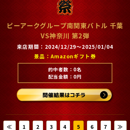
ピーアークグループ南関東バトル 千葉
VS神奈川 第2弾
来店期間：2024/12/29～2025/01/04
景品：Amazonギフト券
的中者数：0名
配当金額：0円
1
2
3
4
5
6
7